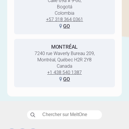
Calle 69a # 9-66,
Bogotá
Colombia
+57 318 364 0361
GO
MONTRÉAL
7240 rue Waverly Bureau 209,
Montréal, Québec H2R 2Y8
Canada
+1 438 540 1387
GO