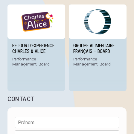
Voir la référence
Voi
RETOUR D’EXPERIENCE
GROUPE ALIMENTAIRE
CHARLES & ALICE
FRANÇAIS – BOARD
Performance
Performance
Management
,
Board
Management
,
Board
CONTACT