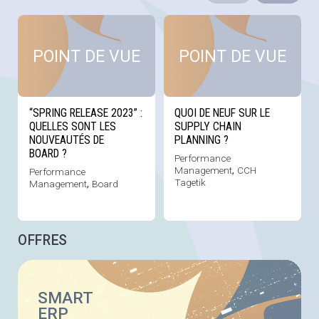
Voir cette news
Voi
POINT DE VUE
POINT DE VUE
“SPRING RELEASE 2023” :
QUOI DE NEUF SUR LE
QUELLES SONT LES
SUPPLY CHAIN
NOUVEAUTÉS DE
PLANNING ?
BOARD ?
Performance
Management
,
CCH
Performance
Tagetik
Management
,
Board
OFFRES
SMART
ERP