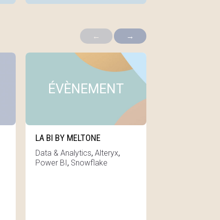
←
→
Voir cette news
Voir cette news
ÉVÈNEMENT
POINT 
LA BI BY MELTONE
QUOI DE NEUF 
SUPPLY CHAIN
,
,
Data & Analytics
Alteryx
,
Power BI
Snowflake
Performance 
CCH Tagetik