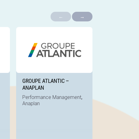
←
→
Voir la référence
Voir la référence
GROUPE ATLANTIC –
WINBACK – SA
ANAPLAN
BYDESIGN
,
,
Performance Management
Smart ERP
SAP
Anaplan
ByDesign