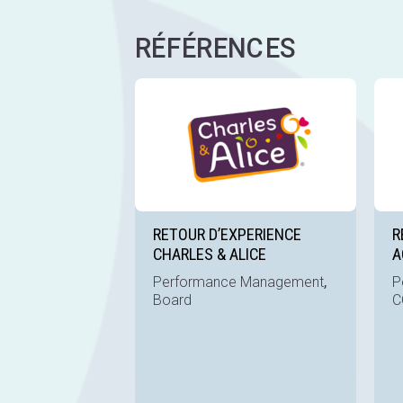
RÉFÉRENCES
Voir la
RETOUR D’EXPERIENCE
R
CHARLES & ALICE
A
,
Performance Management
P
Board
C