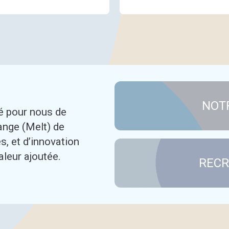
NOTR
é pour nous de
ange (Melt) de
, et d’innovation
aleur ajoutée.
REC