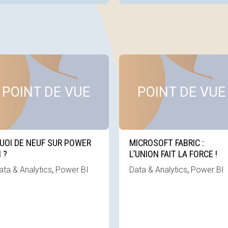
ette news
Voir cette news
POINT DE VUE
POINT DE VUE
UOI DE NEUF SUR POWER
MICROSOFT FABRIC :
I ?
L’UNION FAIT LA FORCE !
,
,
ata & Analytics
Power BI
Data & Analytics
Power BI