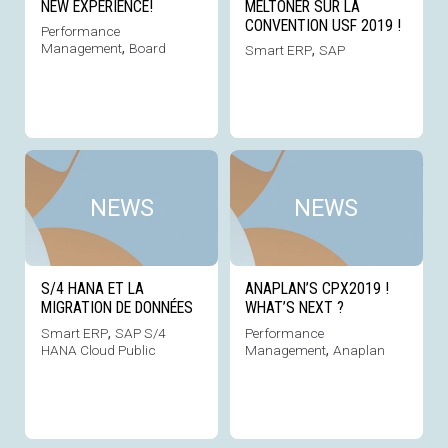
NEW EXPERIENCE!
MELTONER SUR LA
CONVENTION USF 2019 !
Performance
Management
,
Board
Smart ERP
,
SAP
Voir cette news
Voi
NEWS
NEWS
S/4 HANA ET LA
ANAPLAN’S CPX2019 !
MIGRATION DE DONNÉES
WHAT’S NEXT ?
Smart ERP
,
SAP S/4
Performance
HANA Cloud Public
Management
,
Anaplan