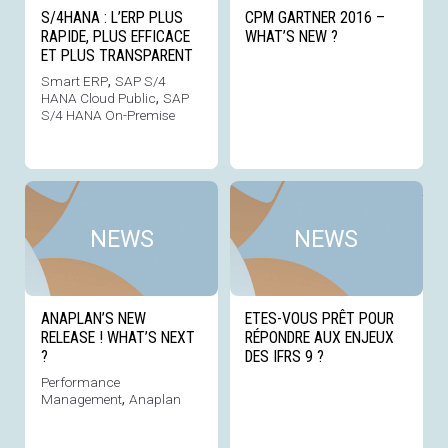
S/4HANA : L’ERP PLUS
CPM GARTNER 2016 –
RAPIDE, PLUS EFFICACE
WHAT’S NEW ?
ET PLUS TRANSPARENT
Smart ERP
,
SAP S/4
HANA Cloud Public
,
SAP
S/4 HANA On-Premise
Voir cette news
Voi
NEWS
NEWS
ANAPLAN’S NEW
ETES-VOUS PRÊT POUR
RELEASE ! WHAT’S NEXT
RÉPONDRE AUX ENJEUX
?
DES IFRS 9 ?
Performance
Management
,
Anaplan