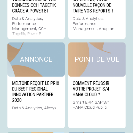
DONNÉES CCH TAGETIK
NOUVELLE FAÇON DE
GRÂCE À POWER BI
FAIRE VOS REPORTS !
Data & Analytics
,
Data & Analytics
,
Performance
Performance
Management
,
CCH
Management
,
Anaplan
Tagetik
,
Power BI
Voir cette news
Voi
ANNONCE
POINT DE VUE
MELTONE REÇOIT LE PRIX
COMMENT RÉUSSIR
DU BEST REGIONAL
VOTRE PROJET S/4
INNOVATION PARTNER
HANA CLOUD ?
2020
Smart ERP
,
SAP S/4
HANA Cloud Public
Data & Analytics
,
Alteryx