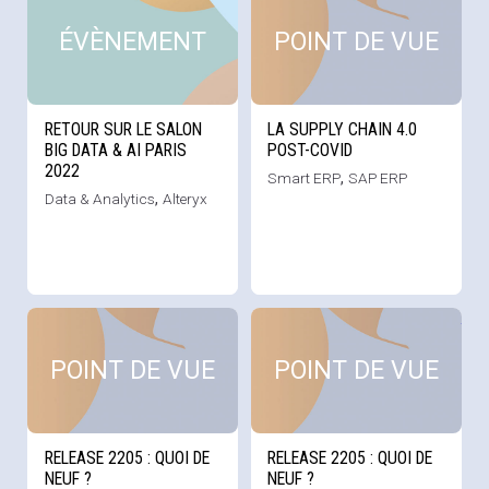
ÉVÈNEMENT
POINT DE VUE
RETOUR SUR LE SALON
LA SUPPLY CHAIN 4.0
BIG DATA & AI PARIS
POST-COVID
2022
Smart ERP
,
SAP ERP
Data & Analytics
,
Alteryx
Voir cette news
Voi
POINT DE VUE
POINT DE VUE
RELEASE 2205 : QUOI DE
RELEASE 2205 : QUOI DE
NEUF ?
NEUF ?