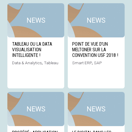
Voir cette news
Voi
NEWS
NEWS
TABLEAU OU LA DATA
POINT DE VUE D’UN
VISUALISATION
MELTONER SUR LA
INTELLIGENTE !
CONVENTION USF 2018 !
Data & Analytics
,
Tableau
Smart ERP
,
SAP
Voir cette news
Voi
NEWS
NEWS