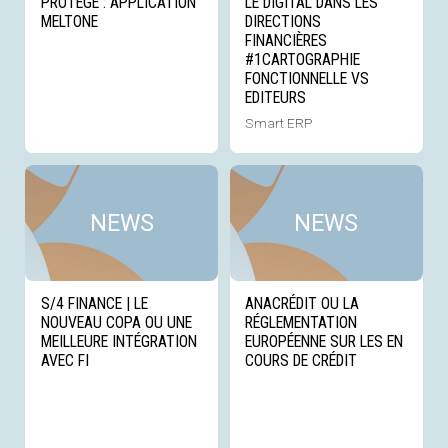
PROTÉGÉ : APPLICATION
LE DIGITAL DANS LES
MELTONE
DIRECTIONS
FINANCIÈRES
#1CARTOGRAPHIE
FONCTIONNELLE VS
EDITEURS
Smart ERP
Voir cette news
Voi
NEWS
NEWS
S/4 FINANCE | LE
ANACRÉDIT OU LA
NOUVEAU COPA OU UNE
RÉGLEMENTATION
MEILLEURE INTÉGRATION
EUROPÉENNE SUR LES EN
AVEC FI
COURS DE CRÉDIT