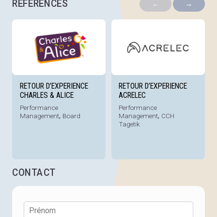
RÉFÉRENCES
←
→
Voir la référence
Voi
RETOUR D’EXPERIENCE
RETOUR D’EXPERIENCE
CHARLES & ALICE
ACRELEC
Performance
Performance
Management
,
Board
Management
,
CCH
Tagetik
CONTACT