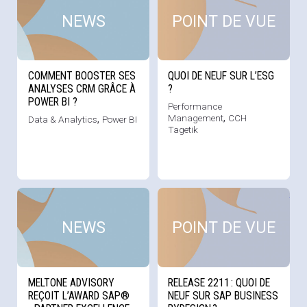
NEWS
POINT DE VUE
COMMENT BOOSTER SES
QUOI DE NEUF SUR L’ESG
ANALYSES CRM GRÂCE À
?
POWER BI ?
Performance
Management
,
CCH
Data & Analytics
,
Power BI
Tagetik
Voir cette news
Voi
NEWS
POINT DE VUE
MELTONE ADVISORY
RELEASE 2211 : QUOI DE
REÇOIT L’AWARD SAP®
NEUF SUR SAP BUSINESS