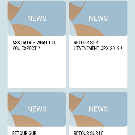
Voir cette news
Voi
NEWS
NEWS
ASK DATA – WHAT DID
RETOUR SUR
YOU EXPECT ?
L’ÉVÉNEMENT CPX 2019 !
Voir cette news
Voi
NEWS
NEWS
RETOUR SUR
RETOUR SUR LE