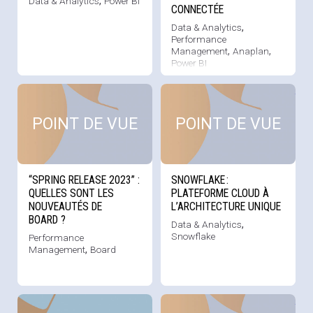
Data & Analytics
,
Power BI
CONNECTÉE
Data & Analytics
,
Performance
Management
,
Anaplan
,
Power BI
Voir cette news
Voi
POINT DE VUE
POINT DE VUE
“SPRING RELEASE 2023” :
SNOWFLAKE :
QUELLES SONT LES
PLATEFORME CLOUD À
NOUVEAUTÉS DE
L’ARCHITECTURE UNIQUE
BOARD ?
Data & Analytics
,
Snowflake
Performance
Management
,
Board
Voir cette news
Voi