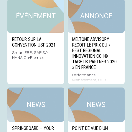
Voir cette news
Voi
ÉVÈNEMENT
ANNONCE
RETOUR SUR LA
MELTONE ADVISORY
CONVENTION USF 2021
REÇOIT LE PRIX DU «
BEST REGIONAL
Smart ERP
,
SAP S/4
INNOVATION CCH®
HANA On-Premise
TAGETIK PARTNER 2020
» EN FRANCE
Performance
Management
,
CCH
Tagetik
,
Power BI
Voir cette news
Voi
NEWS
NEWS
SPRINGBOARD – YOUR
POINT DE VUE D’UN