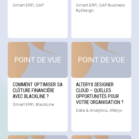
Smart ERP
,
SAP
Smart ERP
,
SAP Business
ByDesign
Voir cette news
Voi
POINT DE VUE
POINT DE VUE
COMMENT OPTIMISER SA
ALTERYX DESIGNER
CLÔTURE FINANCIÈRE
CLOUD – QUELLES
AVEC BLACKLINE ?
OPPORTUNITÉS POUR
VOTRE ORGANISATION ?
Smart ERP
,
BlackLine
Data & Analytics
,
Alteryx
Voir cette news
Voi