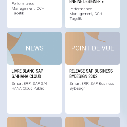
ENGINE DESIGNER »
Performance
Management
,
CCH
Performance
Tagetik
Management
,
CCH
Tagetik
Voir cette news
Voi
NEWS
POINT DE VUE
LIVRE BLANC SAP
RELEASE SAP BUSINESS
S/4HANA CLOUD
BYDESIGN 2302
Smart ERP
,
SAP S/4
Smart ERP
,
SAP Business
HANA Cloud Public
ByDesign
Voir cette news
Voi