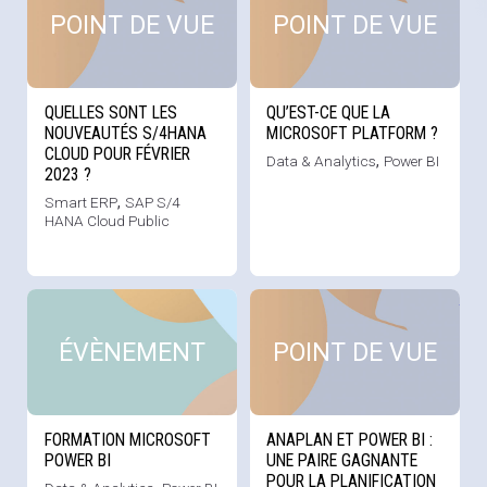
POINT DE VUE
POINT DE VUE
QUELLES SONT LES
QU’EST-CE QUE LA
NOUVEAUTÉS S/4HANA
MICROSOFT PLATFORM ?
CLOUD POUR FÉVRIER
Data & Analytics
,
Power BI
2023 ?
Smart ERP
,
SAP S/4
HANA Cloud Public
Voir cette news
Voi
ÉVÈNEMENT
POINT DE VUE
FORMATION MICROSOFT
ANAPLAN ET POWER BI :
POWER BI
UNE PAIRE GAGNANTE
POUR LA PLANIFICATION