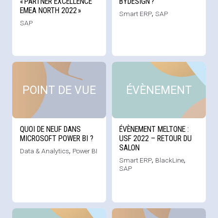
« PARTNER EXCELLENCE
BYDESIGN ?
EMEA NORTH 2022 »
Smart ERP
,
SAP
SAP
Voir cette news
Voi
POINT DE VUE
ÉVÈNEMENT
QUOI DE NEUF DANS
ÉVÈNEMENT MELTONE :
MICROSOFT POWER BI ?
USF 2022 – RETOUR DU
SALON
Data & Analytics
,
Power BI
Smart ERP
,
BlackLine
,
SAP
Voir cette news
Voi