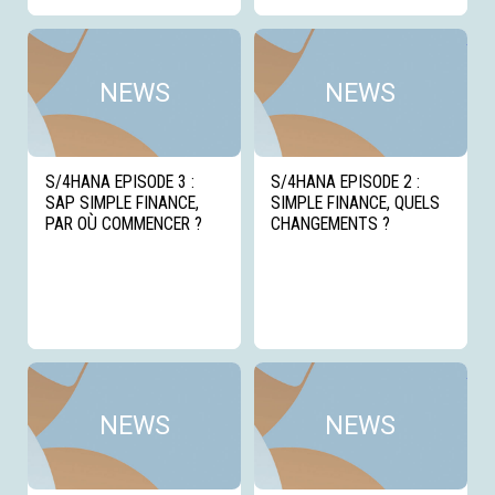
Voir cette news
Voi
NEWS
NEWS
S/4HANA EPISODE 3 :
S/4HANA EPISODE 2 :
SAP SIMPLE FINANCE,
SIMPLE FINANCE, QUELS
PAR OÙ COMMENCER ?
CHANGEMENTS ?
Voir cette news
Voi
NEWS
NEWS