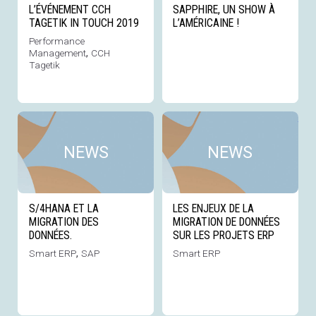
L’ÉVÉNEMENT CCH
SAPPHIRE, UN SHOW À
TAGETIK IN TOUCH 2019
L’AMÉRICAINE !
Performance
Management
,
CCH
Tagetik
Voir cette news
Voi
NEWS
NEWS
S/4HANA ET LA
LES ENJEUX DE LA
MIGRATION DES
MIGRATION DE DONNÉES
DONNÉES.
SUR LES PROJETS ERP
Smart ERP
,
SAP
Smart ERP