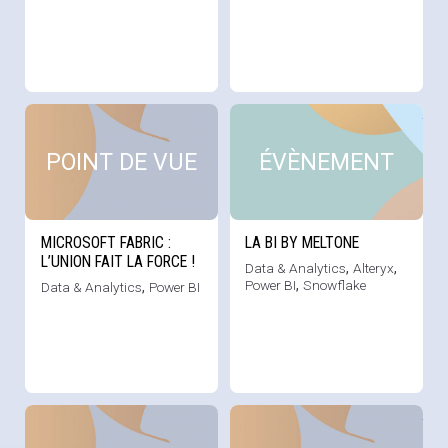
Voir cette news
Voi
POINT DE VUE
ÉVÈNEMENT
MICROSOFT FABRIC :
LA BI BY MELTONE
L’UNION FAIT LA FORCE !
Data & Analytics
,
Alteryx
,
Power BI
,
Snowflake
Data & Analytics
,
Power BI
Voir cette news
Voi