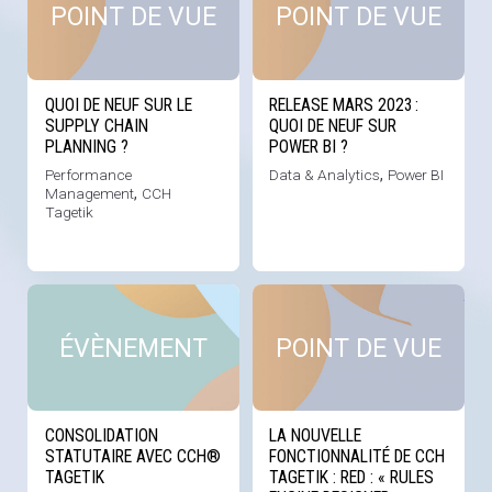
POINT DE VUE
POINT DE VUE
QUOI DE NEUF SUR LE
RELEASE MARS 2023 :
SUPPLY CHAIN
QUOI DE NEUF SUR
PLANNING ?
POWER BI ?
Performance
Data & Analytics
,
Power BI
Management
,
CCH
Tagetik
Voir cette news
Voi
ÉVÈNEMENT
POINT DE VUE
CONSOLIDATION
LA NOUVELLE
STATUTAIRE AVEC CCH®
FONCTIONNALITÉ DE CCH
TAGETIK
TAGETIK : RED : « RULES