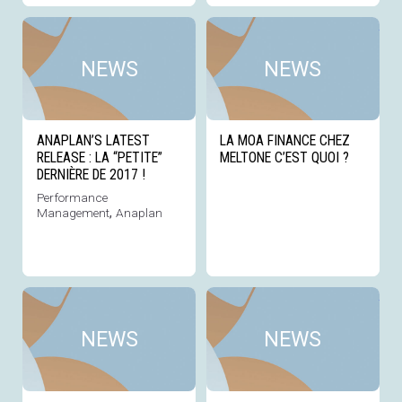
Voir cette news
Voi
NEWS
NEWS
ANAPLAN’S LATEST
LA MOA FINANCE CHEZ
RELEASE : LA “PETITE”
MELTONE C’EST QUOI ?
DERNIÈRE DE 2017 !
Performance
Management
,
Anaplan
Voir cette news
Voi
NEWS
NEWS