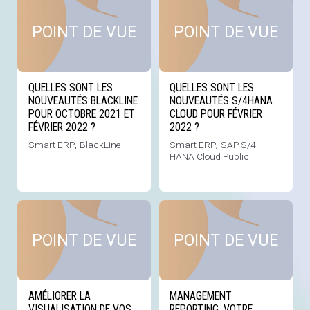
POINT DE VUE
POINT DE VUE
QUELLES SONT LES
QUELLES SONT LES
NOUVEAUTÉS BLACKLINE
NOUVEAUTÉS S/4HANA
POUR OCTOBRE 2021 ET
CLOUD POUR FÉVRIER
FÉVRIER 2022 ?
2022 ?
Smart ERP
,
BlackLine
Smart ERP
,
SAP S/4
HANA Cloud Public
Voir cette news
Voi
POINT DE VUE
POINT DE VUE
AMÉLIORER LA
MANAGEMENT
VISUALISATION DE VOS
REPORTING, VOTRE