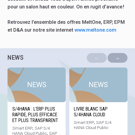
pour un salon haut en couleur. On en rugit d’avance !
Retrouvez l’ensemble des offres MeltOne, ERP, EPM
et D&A sur notre site internet
www.meltone.com
NEWS
←
→
Voir cette news
Voi
NEWS
NEWS
S/4HANA : L’ERP PLUS
LIVRE BLANC SAP
RAPIDE, PLUS EFFICACE
S/4HANA CLOUD
ET PLUS TRANSPARENT
Smart ERP
,
SAP S/4
HANA Cloud Public
Smart ERP
,
SAP S/4
HANA Cloud Public
,
SAP