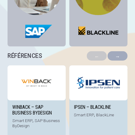
RÉFÉRENCES
←
→
Voir la référence
Voi
WINBACK – SAP
IPSEN – BLACKLINE
BUSINESS BYDESIGN
Smart ERP
,
BlackLine
Smart ERP
,
SAP Business
ByDesign